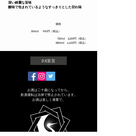
深い綺麗な旨味
酸味で包まれているような
すっきりとした切れ味
価格
​300ml 990円（税込）
​720ml 2,200円（税込）
1800ml 4,400円（税込）
DX宣言
お酒は二十歳になってから。
飲酒運転は法律で禁止されています。
お酒は楽しく適量で。